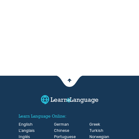
Learn Language Online:
English
German
Greek
L'anglais
Chinese
Turkish
Inglés
Portuguese
Norwegian